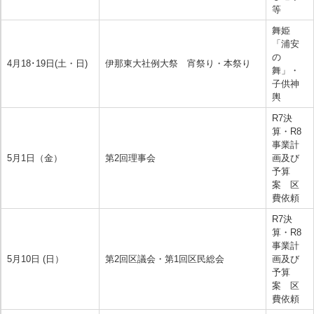
等
舞姫
「浦安
の
4月18･19日(土・日)
伊那東大社例大祭 宵祭り・本祭り
舞」・
子供神
輿
R7決
算・R8
事業計
5月1日（金）
第2回理事会
画及び
予算
案 区
費依頼
R7決
算・R8
事業計
5月10日 (日）
第2回区議会・第1回区民総会
画及び
予算
案 区
費依頼