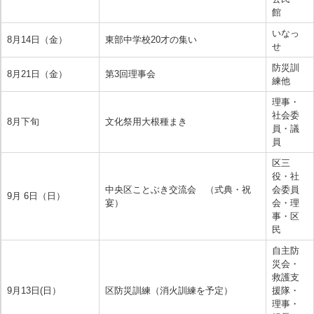
館
いなっ
8月14日（金）
東部中学校20才の集い
せ
防災訓
8月21日（金）
第3回理事会
練他
理事・
社会委
8月下旬
文化祭用大根種まき
員・議
員
区三
役・社
中央区ことぶき交流会 （式典・祝
会委員
9月 6日（日）
宴）
会・理
事・区
民
自主防
災会・
救護支
9月13日(日）
区防災訓練（消火訓練を予定）
援隊・
理事・