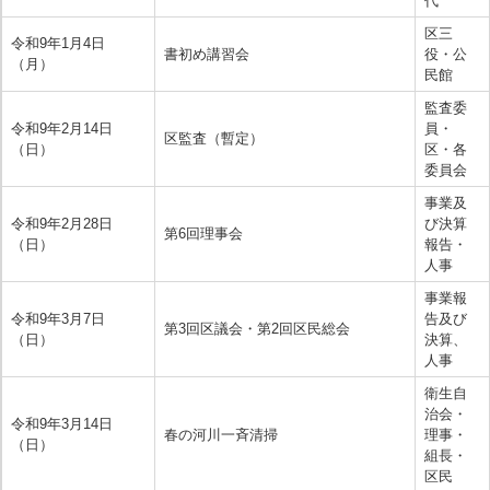
代
区三
令和9年1月4日
書初め講習会
役・公
（月）
民館
監査委
令和9年2月14日
員・
区監査（暫定）
（日）
区・各
委員会
事業及
令和9年2月28日
び決算
第6回理事会
（日）
報告・
人事
事業報
令和9年3月7日
告及び
第3回区議会・第2回区民総会
（日）
決算、
人事
衛生自
治会・
令和9年3月14日
春の河川一斉清掃
理事・
（日）
組長・
区民