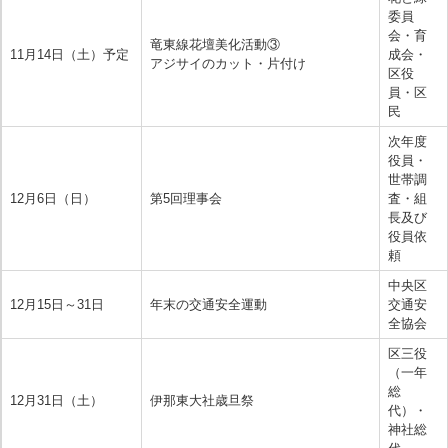
委員
会・育
竜東線花壇美化活動③
11月14日（土）予定
成会・
アジサイのカット・片付け
区役
員・区
民
次年度
役員・
世帯調
12月6日（日）
第5回理事会
査・組
長及び
役員依
頼
中央区
12月15日～31日
年末の交通安全運動
交通安
全協会
区三役
（一年
総
12月31日（土）
伊那東大社歳旦祭
代）・
神社総