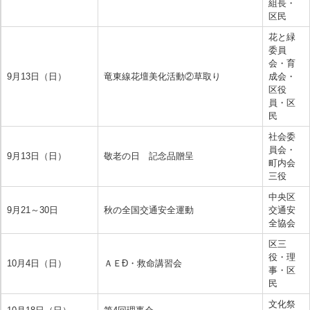
組長・
区民
花と緑
委員
会・育
9月13日（日）
竜東線花壇美化活動②草取り
成会・
区役
員・区
民
社会委
員会・
9月13日（日）
敬老の日 記念品贈呈
町内会
三役
中央区
9月21～30日
秋の全国交通安全運動
交通安
全協会
区三
役・理
10月4日（日）
ＡＥÐ・救命講習会
事・区
民
文化祭