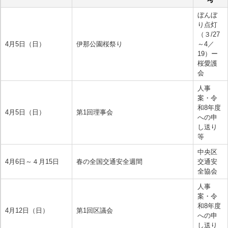
ぼんぼ
り点灯
（３/27
4月5日（日）
伊那公園桜祭り
～4／
19）ー
桜愛護
会
人事
案・令
和8年度
4月5日（日）
第1回理事会
への申
し送り
等
中央区
4月6日～４月15日
春の全国交通安全週間
交通安
全協会
人事
案・令
和8年度
4月12日（日）
第1回区議会
への申
し送り