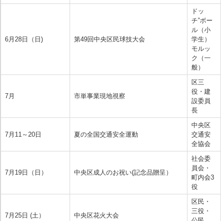
ドッ
チ”ボー
ル（小
6月28日（日)
第49回中央区民球技大会
学生）
モルッ
ク（一
般）
区三
役・建
7月
市単事業現地視察
設委員
長
中央区
7月11～20日
夏の全国交通安全運動
交通安
全協会
社会委
員会・
7月19日（日）
中央区成人のお祝い(記念品贈呈）
町内会3
役
区民・
三役・
7月25日 (土）
中央区花火大会
公民