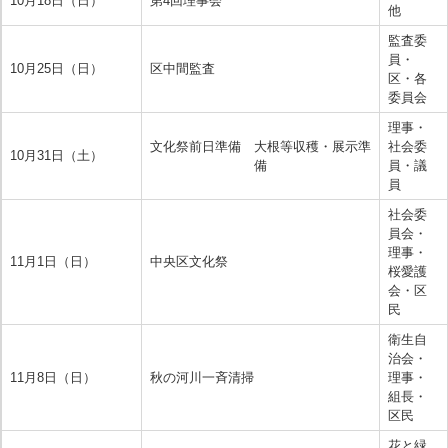
10月18日（日）
第4回理事会
他
監査委
員・
10月25日（日）
区中間監査
区・各
委員会
理事・
文化祭前日準備 大根等収穫・展示準
社会委
10月31日（土）
備
員・議
員
社会委
員会・
理事・
11月1日（日）
中央区文化祭
桜愛護
会・区
民
衛生自
治会・
11月8日（日）
秋の河川一斉清掃
理事・
組長・
区民
花と緑