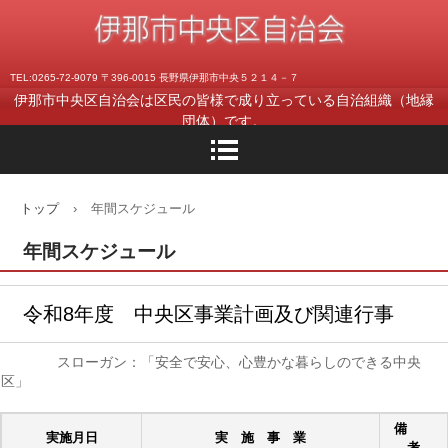
TEL:0265-72-9079 〒396-0015 長野県伊那市中央５２１４－７
伊那市中央区自治会は区民の皆様で成り立っている自治組織（地縁
団体）です。
トップ
›
年間スケジュール
年間スケジュール
令和8年度 中央区事業計画及び関連行事
スローガン：「安全で安心、心豊かな暮らしのできる中央
区」
備
実施月日
実 施 事 業
考