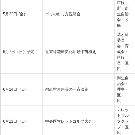
市役
所・衛
5月22日 (金）
ゴミの出し方説明会
生自治
会・区
民
花と緑
委員
会・育
6月7日（日）予定
竜東線花壇美化活動①苗植え
成会・
区役
員・区
民
衛生自
治会・
6月14日（日）
散乱空き缶等の一斉収集
理事・
区
民
マレッ
トゴル
6月21日（日）
中央区マレットゴルフ大会
フクラ
ブ・区
民