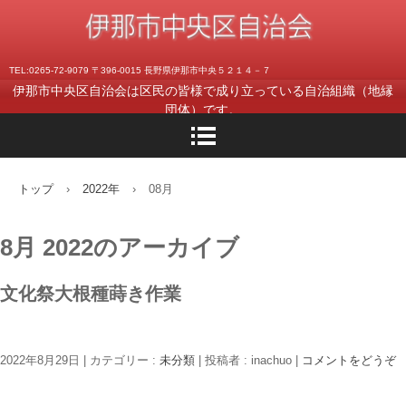
TEL:0265-72-9079 〒396-0015 長野県伊那市中央５２１４－７
伊那市中央区自治会は区民の皆様で成り立っている自治組織（地縁
団体）です。
トップ
›
2022年
›
08月
8月 2022
のアーカイブ
文化祭大根種蒔き作業
2022年8月29日
|
カテゴリー :
未分類
|
投稿者 : inachuo
|
コメントをどうぞ